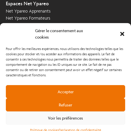
Espaces Net Ypareo
Net Ypareo Apprenants
Net Ypareo Formateurs
Net Ypareo Entreprises
Gérer le consentement aux
Nous contacter
cookies
Demande d’informations
Pour offrir les meilleures expériences, nous utilisons des technologies telles que les
Poser votre candidature
cookies pour stocker et/ou accéder aux informations des appareils. Le fait de
Nous soutenir
consentir à ces technologies nous permettra de traiter des données telles que le
comportement de navigation ou les ID uniques sur ce site. Le fait de ne pas
Comment nous soutenir ?
consentir ou de retirer son consentement peut avoir un effet négatif sur certaines
caractéristiques et fonctions.
Accepter
Refuser
Copyright @2023
Voir les préférences
Mentions légales et Conditions Générales d'Utilisation
Politique de confidentialité
Politique de cookies
Déclaration de confidentialité